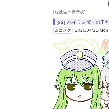
[
お絵描き掲示板
]
[82] ハイランダーの子
ムニメグ
2025/04/21(Mon)