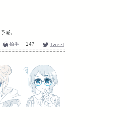
イ予感。
拍手
147
Tweet