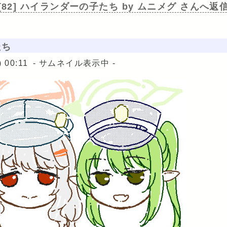
[82] ハイランダーの子たち
by ムニメグ さんへ返
たち
 00:11
- サムネイル表示中 -