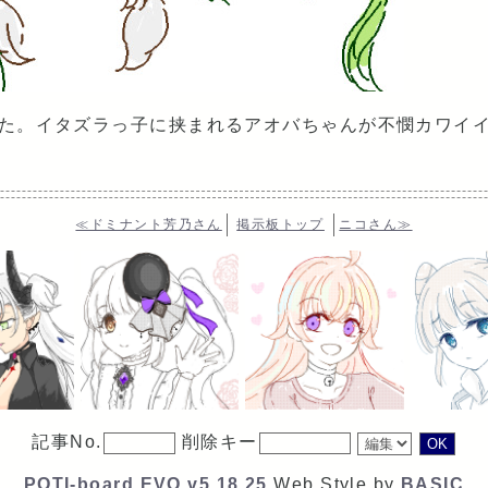
た。イタズラっ子に挟まれるアオバちゃんが不憫カワイ
≪ドミナント芳乃さん
掲示板トップ
ニコさん≫
記事No.
削除キー
POTI-board EVO v5.18.25
Web Style by
BASIC