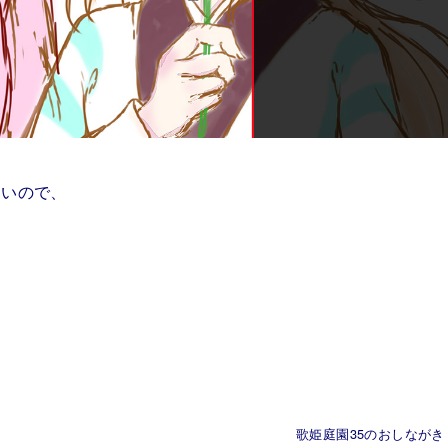
たいので、
歌姫庭園35のおしながき