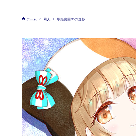
ホーム
同人
歌姫庭園35の進捗