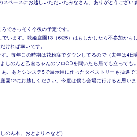
のスペースにお越しいただいたみなさん、ありがとうござい
ころでさっそく今後の予定です。
込んでいます。歌姫庭園13（6/25）はもしかしたら不参加かも
ただければ幸いです。
です。毎年この時期は花粉症でダウンしてるので（去年は4日
よしのんと乙倉ちゃんのソロCDを聞いたら居ても立っても
 あ、あとシンステ5で展示用に作ったタペストリーも抽選で
庭園12にお越しください。今度は僕も会場に行けると思いま
しのん本、おとより本など）