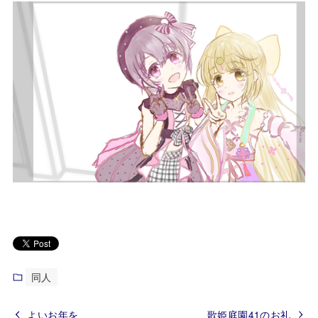
同人
よいお年を
歌姫庭園41のお礼